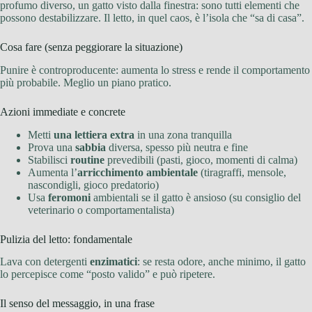
profumo diverso, un gatto visto dalla finestra: sono tutti elementi che
possono destabilizzare. Il letto, in quel caos, è l’isola che “sa di casa”.
Cosa fare (senza peggiorare la situazione)
Punire è controproducente: aumenta lo stress e rende il comportamento
più probabile. Meglio un piano pratico.
Azioni immediate e concrete
Metti
una lettiera extra
in una zona tranquilla
Prova una
sabbia
diversa, spesso più neutra e fine
Stabilisci
routine
prevedibili (pasti, gioco, momenti di calma)
Aumenta l’
arricchimento ambientale
(tiragraffi, mensole,
nascondigli, gioco predatorio)
Usa
feromoni
ambientali se il gatto è ansioso (su consiglio del
veterinario o comportamentalista)
Pulizia del letto: fondamentale
Lava con detergenti
enzimatici
: se resta odore, anche minimo, il gatto
lo percepisce come “posto valido” e può ripetere.
Il senso del messaggio, in una frase