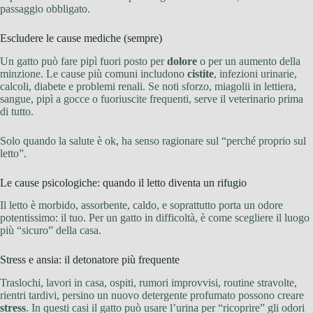
passaggio obbligato.
Escludere le cause mediche (sempre)
Un gatto può fare pipì fuori posto per
dolore
o per un aumento della
minzione. Le cause più comuni includono
cistite
, infezioni urinarie,
calcoli, diabete e problemi renali. Se noti sforzo, miagolii in lettiera,
sangue, pipì a gocce o fuoriuscite frequenti, serve il veterinario prima
di tutto.
Solo quando la salute è ok, ha senso ragionare sul “perché proprio sul
letto”.
Le cause psicologiche: quando il letto diventa un rifugio
Il letto è morbido, assorbente, caldo, e soprattutto porta un odore
potentissimo: il tuo. Per un gatto in difficoltà, è come scegliere il luogo
più “sicuro” della casa.
Stress e ansia: il detonatore più frequente
Traslochi, lavori in casa, ospiti, rumori improvvisi, routine stravolte,
rientri tardivi, persino un nuovo detergente profumato possono creare
stress
. In questi casi il gatto può usare l’urina per “ricoprire” gli odori