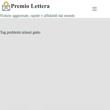
Salta
al
contenuto
Notizie aggiornate, rapide e affidabili dal mondo
Tag
problemi urinari gatto
Animali Domestici
Perché il gatto fa pipì sul letto? Le cause
psicologiche e ambientali da conoscere