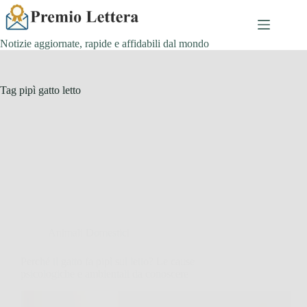
Salta
al
contenuto
Notizie aggiornate, rapide e affidabili dal mondo
Tag
pipì gatto letto
Animali Domestici
Perché il gatto fa pipì sul letto? Le cause
psicologiche e ambientali da conoscere