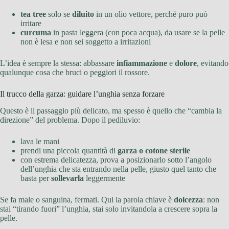
tea tree
solo se
diluito
in un olio vettore, perché puro può
irritare
curcuma
in pasta leggera (con poca acqua), da usare se la pelle
non è lesa e non sei soggetto a irritazioni
L’idea è sempre la stessa: abbassare
infiammazione
e
dolore
, evitando
qualunque cosa che bruci o peggiori il rossore.
Il trucco della garza: guidare l’unghia senza forzare
Questo è il passaggio più delicato, ma spesso è quello che “cambia la
direzione” del problema. Dopo il pediluvio:
lava le mani
prendi una piccola quantità di
garza o cotone sterile
con estrema delicatezza, prova a posizionarlo sotto l’angolo
dell’unghia che sta entrando nella pelle, giusto quel tanto che
basta per
sollevarla
leggermente
Se fa male o sanguina, fermati. Qui la parola chiave è
dolcezza
: non
stai “tirando fuori” l’unghia, stai solo invitandola a crescere sopra la
pelle.