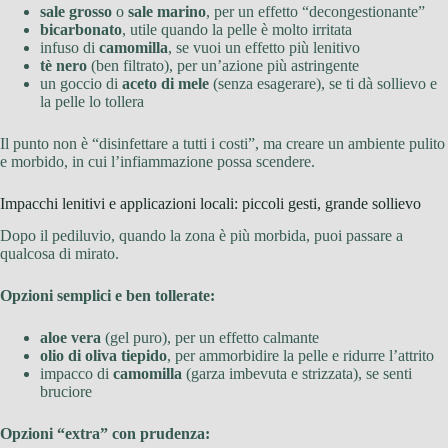
sale grosso
o
sale marino
, per un effetto “decongestionante”
bicarbonato
, utile quando la pelle è molto irritata
infuso di
camomilla
, se vuoi un effetto più lenitivo
tè nero
(ben filtrato), per un’azione più astringente
un goccio di
aceto di mele
(senza esagerare), se ti dà sollievo e
la pelle lo tollera
Il punto non è “disinfettare a tutti i costi”, ma creare un ambiente pulito
e morbido, in cui l’infiammazione possa scendere.
Impacchi lenitivi e applicazioni locali: piccoli gesti, grande sollievo
Dopo il pediluvio, quando la zona è più morbida, puoi passare a
qualcosa di mirato.
Opzioni semplici e ben tollerate:
aloe vera
(gel puro), per un effetto calmante
olio di oliva tiepido
, per ammorbidire la pelle e ridurre l’attrito
impacco di
camomilla
(garza imbevuta e strizzata), se senti
bruciore
Opzioni “extra” con prudenza: