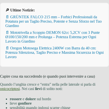
🔎 Ultime Notizie:
📄 GRÜNTEK FALCO 215 mm – Forbici Professionali da
Potatura per un Taglio Preciso, Potente e Senza Sforzo nel Tuo
Giardino
📄 Mototrivella a Scoppio DEMON 62cc 5,2CV con 3 Punte
Ø100/150/200 mm e Prolunga – Potenza Estrema per Ogni
Lavoro in Giardino
📄 Oregon Motosega Elettrica 2400W con Barra da 40 cm:
Potenza Silenziosa, Taglio Preciso e Massima Sicurezza in Ogni
Lavoro
Capire cosa sta succedendo (e quando puoi intervenire a casa)
Quando l’unghia cresce e “entra” nella pelle laterale si parla di
onicocriptosi
. Nei casi
lievi
di solito noti:
rossore
e
dolore
sul bordo
lieve
gonfiore
sensibilità quando indossi scarpe chiuse