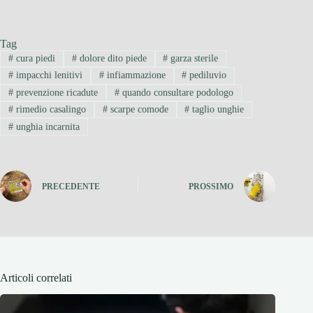
Tag
#
cura piedi
#
dolore dito piede
#
garza sterile
#
impacchi lenitivi
#
infiammazione
#
pediluvio
#
prevenzione ricadute
#
quando consultare podologo
#
rimedio casalingo
#
scarpe comode
#
taglio unghie
#
unghia incarnita
PRECEDENTE
PROSSIMO
Articoli correlati