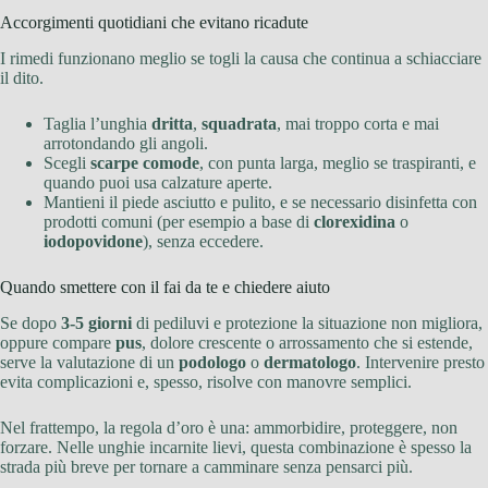
Accorgimenti quotidiani che evitano ricadute
I rimedi funzionano meglio se togli la causa che continua a schiacciare
il dito.
Taglia l’unghia
dritta
,
squadrata
, mai troppo corta e mai
arrotondando gli angoli.
Scegli
scarpe comode
, con punta larga, meglio se traspiranti, e
quando puoi usa calzature aperte.
Mantieni il piede asciutto e pulito, e se necessario disinfetta con
prodotti comuni (per esempio a base di
clorexidina
o
iodopovidone
), senza eccedere.
Quando smettere con il fai da te e chiedere aiuto
Se dopo
3-5 giorni
di pediluvi e protezione la situazione non migliora,
oppure compare
pus
, dolore crescente o arrossamento che si estende,
serve la valutazione di un
podologo
o
dermatologo
. Intervenire presto
evita complicazioni e, spesso, risolve con manovre semplici.
Nel frattempo, la regola d’oro è una: ammorbidire, proteggere, non
forzare. Nelle unghie incarnite lievi, questa combinazione è spesso la
strada più breve per tornare a camminare senza pensarci più.