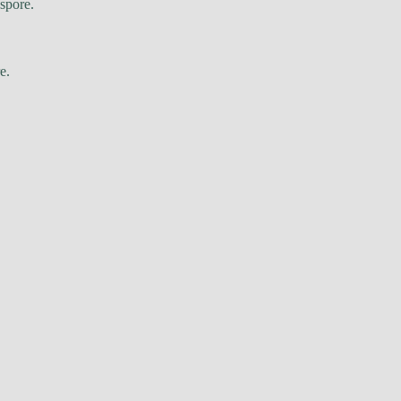
spore.
e.