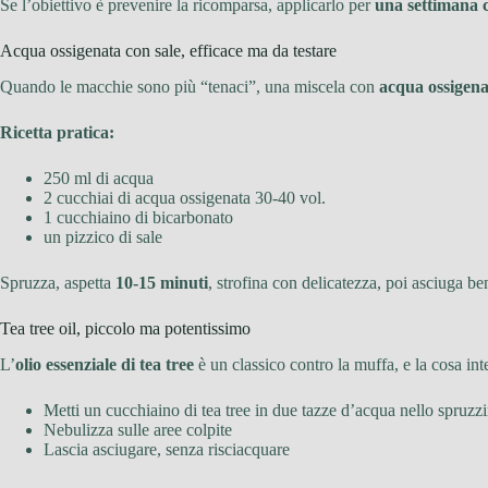
Se l’obiettivo è prevenire la ricomparsa, applicarlo per
una settimana 
Acqua ossigenata con sale, efficace ma da testare
Quando le macchie sono più “tenaci”, una miscela con
acqua ossigena
Ricetta pratica:
250 ml di acqua
2 cucchiai di acqua ossigenata 30-40 vol.
1 cucchiaino di bicarbonato
un pizzico di sale
Spruzza, aspetta
10-15 minuti
, strofina con delicatezza, poi asciuga b
Tea tree oil, piccolo ma potentissimo
L’
olio essenziale di tea tree
è un classico contro la muffa, e la cosa in
Metti un cucchiaino di tea tree in due tazze d’acqua nello spruzz
Nebulizza sulle aree colpite
Lascia asciugare, senza risciacquare