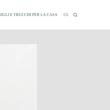
IGLI E TRUCCHI PER LA CASA
CUCINA E RICETTE
G