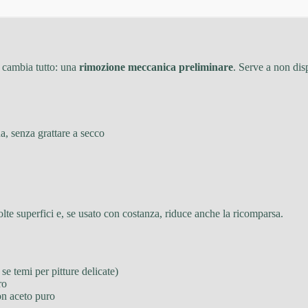
 cambia tutto: una
rimozione meccanica preliminare
. Serve a non dis
, senza grattare a secco
lte superfici e, se usato con costanza, riduce anche la ricomparsa.
e temi per pitture delicate)
ro
on aceto puro