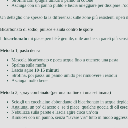
Strofina con spugna umida o panno in cotone
Asciuga con un panno pulito e lascia arieggiare per dissipare l’o
Un dettaglio che spesso fa la differenza: sulle zone più resistenti ripeti 
Bicarbonato di sodio, pulisce e aiuta contro le spore
Il
bicarbonato
mi piace perché è gentile, utile anche su pareti più sensib
Metodo 1, pasta densa
Mescola bicarbonato e poca acqua fino a ottenere una pasta
Spalma sulla muffa
Lascia agire
10-15 minuti
Strofina, poi passa un panno umido per rimuovere i residui
Asciuga molto bene
Metodo 2, spray combinato (per una routine di una settimana)
Sciogli un cucchiaino abbondante di bicarbonato in acqua tiepid
Aggiungi un po’ di aceto e, se ti piace, qualche goccia di
oli esse
Nebulizza sulla parete e lascia agire circa un’ora
Rimuovi con un panno, senza “lavare via” tutto in modo aggress