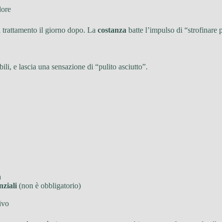
dore
il trattamento il giorno dopo. La
costanza
batte l’impulso di “strofinare p
ili, e lascia una sensazione di “pulito asciutto”.
a
nziali
(non è obbligatorio)
ivo