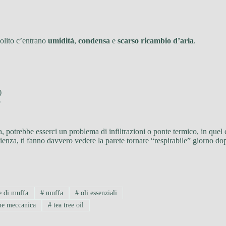
solito c’entrano
umidità
,
condensa
e
scarso ricambio d’aria
.
)
o
da, potrebbe esserci un problema di infiltrazioni o ponte termico, in que
enza, ti fanno davvero vedere la parete tornare “respirabile” giorno do
 di muffa
#
muffa
#
oli essenziali
ne meccanica
#
tea tree oil