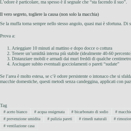
L’odore è particolare, ma spesso è il segnale che “sta facendo il suo”.
Il vero segreto, togliere la causa (non solo la macchia)
Se la muffa torna sempre nello stesso angolo, quasi mai è sfortuna. Di 
Prova a:
Arieggiare 10 minuti al mattino e dopo docce o cottura
Tenere un’umidità interna più stabile (idealmente 40-60 percento
Distanziare mobili e armadi dai muri freddi di qualche centimetr
Asciugare subito eventuali gocciolamenti o pareti “sudate”
Se l’area è molto estesa, se c’è odore persistente o intonaco che si sfal
macchie domestiche, questi metodi senza candeggina, applicati con pazi
Tag
#
aceto bianco
#
acqua ossigenata
#
bicarbonato di sodio
#
macchie
#
prevenzione umidita
#
pulizia pareti
#
rimedi naturali
#
rimozio
#
ventilazione casa