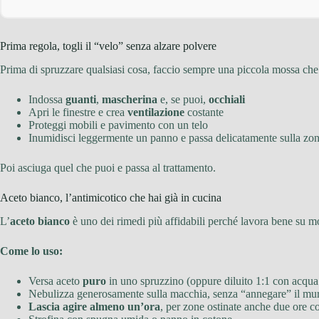
Prima regola, togli il “velo” senza alzare polvere
Prima di spruzzare qualsiasi cosa, faccio sempre una piccola mossa che
Indossa
guanti
,
mascherina
e, se puoi,
occhiali
Apri le finestre e crea
ventilazione
costante
Proteggi mobili e pavimento con un telo
Inumidisci leggermente un panno e passa delicatamente sulla zona
Poi asciuga quel che puoi e passa al trattamento.
Aceto bianco, l’antimicotico che hai già in cucina
L’
aceto bianco
è uno dei rimedi più affidabili perché lavora bene su mo
Come lo uso:
Versa aceto
puro
in uno spruzzino (oppure diluito 1:1 con acqua s
Nebulizza generosamente sulla macchia, senza “annegare” il mu
Lascia agire almeno un’ora
, per zone ostinate anche due ore c