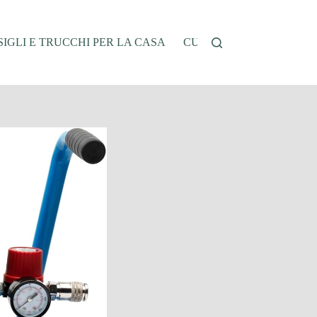
IGLI E TRUCCHI PER LA CASA
CUCINA E RICETTE
G