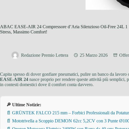
ABAC EASE-AIR 24 Compressore d’Aria Silenzioso Oil-Free 24L 1 H
Stress, Massimo Comfort!
Redazione Premio Lettera
25 Marzo 2026
Offer
Capita spesso di dover gonfiare pneumatici, pulire un banco da lavoro o
EASE-AIR 24
nasce proprio per rendere queste attività più semplici, 
in contesti domestici dove il comfort conta davvero.
🔎 Ultime Notizie:
📄 GRÜNTEK FALCO 215 mm – Forbici Professionali da Potatura pe
📄 Mototrivella a Scoppio DEMON 62cc 5,2CV con 3 Punte Ø100/
📄 Oregon Motosega Elettrica 2400W con Barra da 40 cm: Potenza 