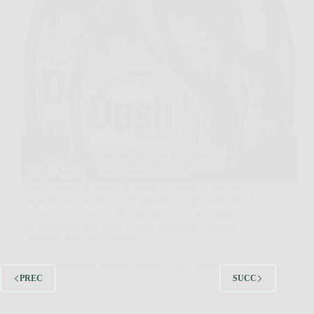
Capita spesso di aprire la cesta dei panni e trovare
magliette da palestra, asciugamani o capi usati tutto il
giorno con un odore che sembra non voler andare
via. In questi casi Dash Power Detersivo Liquido
Lavatrice può fare davvero…
Redazione Premio Lettera
23 Marzo 2026
PREC
SUCC