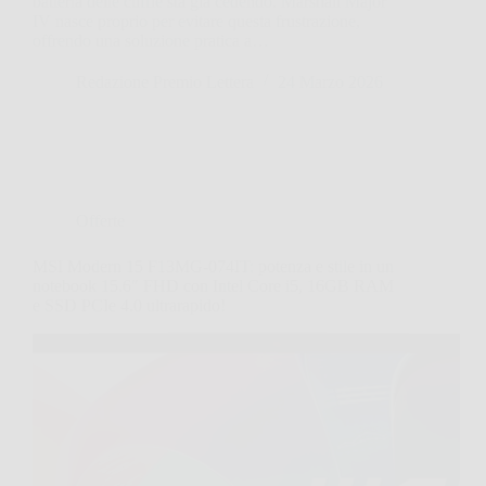
batteria delle cuffie sta già cedendo. Marshall Major
IV nasce proprio per evitare questa frustrazione,
offrendo una soluzione pratica a…
Redazione Premio Lettera
24 Marzo 2026
Offerte
MSI Modern 15 F13MG-074IT: potenza e stile in un
notebook 15.6″ FHD con Intel Core i5, 16GB RAM
e SSD PCIe 4.0 ultrarapido!