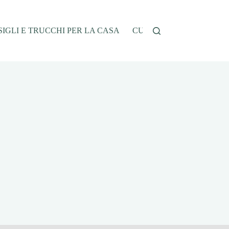
IGLI E TRUCCHI PER LA CASA
CUCINA E RICETTE
G