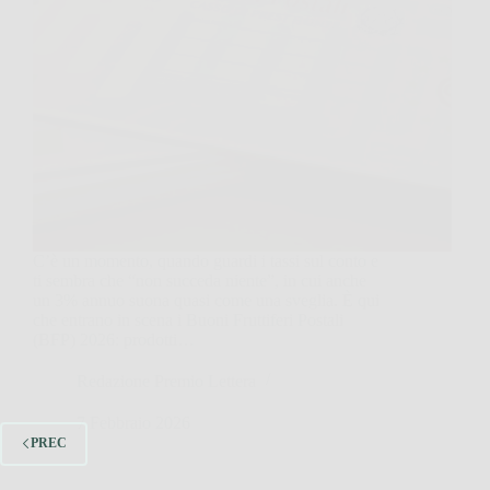
C’è un momento, quando guardi i tassi sul conto e
ti sembra che “non succeda niente”, in cui anche
un 3% annuo suona quasi come una sveglia. È qui
che entrano in scena i Buoni Fruttiferi Postali
(BFP) 2026: prodotti…
Redazione Premio Lettera
7 Febbraio 2026
PREC