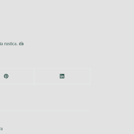
ta rustica. 🍰
ra