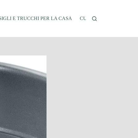
IGLI E TRUCCHI PER LA CASA
CUCINA E RICETTE
G