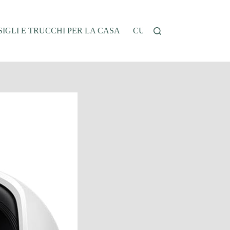
IGLI E TRUCCHI PER LA CASA
CUCINA E RICETTE
G