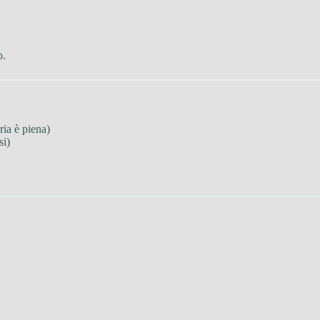
p.
ia è piena)
si)