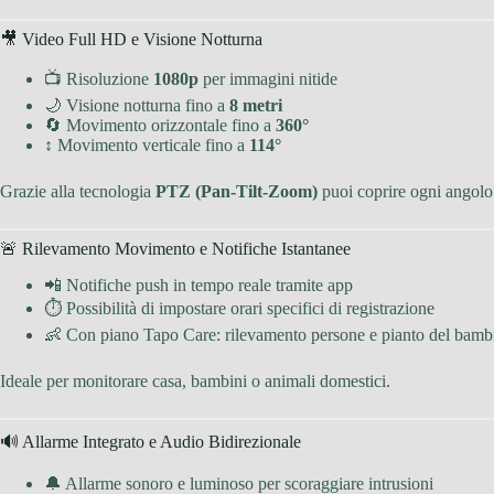
🎥 Video Full HD e Visione Notturna
📺 Risoluzione
1080p
per immagini nitide
🌙 Visione notturna fino a
8 metri
🔄 Movimento orizzontale fino a
360°
↕ Movimento verticale fino a
114°
Grazie alla tecnologia
PTZ (Pan-Tilt-Zoom)
puoi coprire ogni angolo
🚨 Rilevamento Movimento e Notifiche Istantanee
📲 Notifiche push in tempo reale tramite app
⏱ Possibilità di impostare orari specifici di registrazione
👶 Con piano Tapo Care: rilevamento persone e pianto del bamb
Ideale per monitorare casa, bambini o animali domestici.
🔊 Allarme Integrato e Audio Bidirezionale
🔔 Allarme sonoro e luminoso per scoraggiare intrusioni