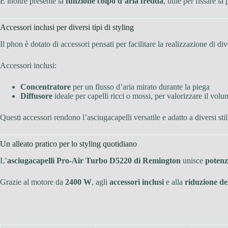
È inoltre presente la
funzione colpo d’aria fredda
, utile per fissare l
Accessori inclusi per diversi tipi di styling
Il phon è dotato di accessori pensati per facilitare la realizzazione di di
Accessori inclusi:
Concentratore
per un flusso d’aria mirato durante la piega
Diffusore
ideale per capelli ricci o mossi, per valorizzare il volu
Questi accessori rendono l’asciugacapelli versatile e adatto a diversi stil
Un alleato pratico per lo styling quotidiano
L’
asciugacapelli Pro-Air Turbo D5220 di Remington
unisce
potenza
Grazie al motore da
2400 W
, agli
accessori inclusi
e alla
riduzione del