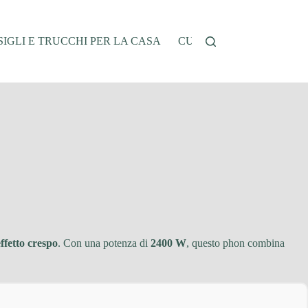
IGLI E TRUCCHI PER LA CASA
CUCINA E RICETTE
G
effetto crespo
. Con una potenza di
2400 W
, questo phon combina