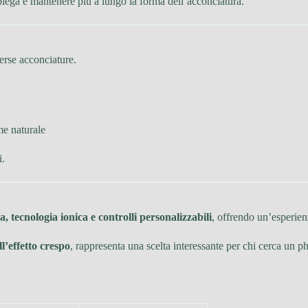
a piega e mantenere più a lungo la forma dell’acconciatura.
verse acconciature.
me naturale
i.
, tecnologia ionica e controlli personalizzabili
, offrendo un’esperien
l’effetto crespo
, rappresenta una scelta interessante per chi cerca un p