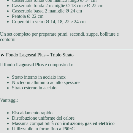
Casseruola fonda con manico lungo Ø 14 cm
Casseruole fonda 2 maniglie Ø 18 cm e Ø 22 cm
Casseruola bassa 2 maniglie Ø 24 cm
Pentola Ø 22 cm
Coperchi in vetro Ø 14, 18, 22 e 24 cm
Un set completo per preparare primi, secondi, zuppe, bolliture e
contorni.
🔥 Fondo Lagoseal Plus – Triplo Strato
Il fondo
Lagoseal Plus
è composto da:
Strato interno in acciaio inox
Nucleo in alluminio ad alto spessore
Strato esterno in acciaio
Vantaggi:
Riscaldamento rapido
Distribuzione uniforme del calore
Massima compatibilità con
induzione, gas ed elettrico
Utilizzabile in forno fino a
250°C