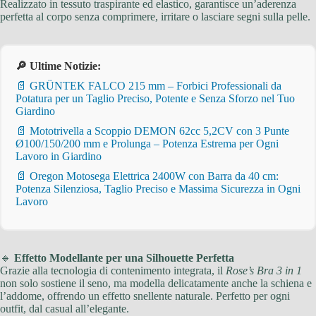
Realizzato in tessuto traspirante ed elastico, garantisce un’aderenza
perfetta al corpo senza comprimere, irritare o lasciare segni sulla pelle.
🔎 Ultime Notizie:
📄 GRÜNTEK FALCO 215 mm – Forbici Professionali da
Potatura per un Taglio Preciso, Potente e Senza Sforzo nel Tuo
Giardino
📄 Mototrivella a Scoppio DEMON 62cc 5,2CV con 3 Punte
Ø100/150/200 mm e Prolunga – Potenza Estrema per Ogni
Lavoro in Giardino
📄 Oregon Motosega Elettrica 2400W con Barra da 40 cm:
Potenza Silenziosa, Taglio Preciso e Massima Sicurezza in Ogni
Lavoro
🔹
Effetto Modellante per una Silhouette Perfetta
Grazie alla tecnologia di contenimento integrata, il
Rose’s Bra 3 in 1
non solo sostiene il seno, ma modella delicatamente anche la schiena e
l’addome, offrendo un effetto snellente naturale. Perfetto per ogni
outfit, dal casual all’elegante.