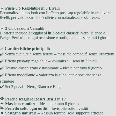
🔹
Push-Up Regolabile in 3 Livelli
Personalizza il tuo look con l’effetto push-up regolabile in tre diversi
livelli, per valorizzare il décolleté con naturalezza e sicurezza.
🔹
3 Colorazioni Versatili
L’offerta include
3 reggiseni in 3 colori classici
: Nero, Bianco e
Beige. Perfetti per ogni occasione e outfit, da indossare tutti i giorni.
✅
Caratteristiche principali:
✔️ Senza cuciture e senza ferretti – massima comodità senza irritazioni
✔️ Effetto push-up regolabile – volumizza il seno in 3 livelli
✔️ Tessuto elasticizzato e traspirante – ideale per tutto il giorno
✔️ Effetto modellante – valorizza la silhouette e sostiene senza
stringere
✔️ Set 3 pezzi – Nero, Bianco e Beige
💖
Perché scegliere Rose’s Bra 3 in 1?
🌟
Massimo comfort
– Ideale per tutto il giorno
🌟
Perfetto sotto ogni outfit
– Invisibile sotto i vestiti
🌟
Sostegno naturale
– Nessun ferretto, solo supporto efficace