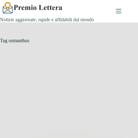
Salta
al
contenuto
Notizie aggiornate, rapide e affidabili dal mondo
Tag
osmanthus
Giardinaggio
Il fiore profumatissimo che trasforma la casa in una
profumeria naturale